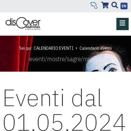
EN
Sei qui:
CALENDARIO EVENTI
Calendario eventi
eventi/mostre/sagre/musica
Eventi dal
01.05.2024