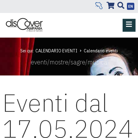
EN
Sei qui:
CALENDARIO EVENTI
Calendario eventi
eventi/mostre/sagre/musica
Eventi dal
17.05.2024