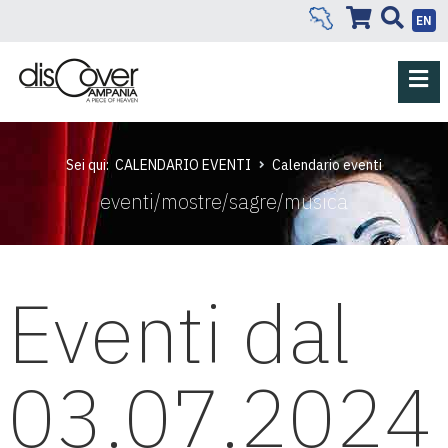
EN
Sei qui:
CALENDARIO EVENTI
Calendario eventi
eventi/mostre/sagre/musica
Eventi dal
03.07.2024