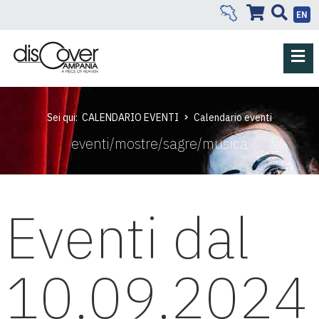
EN
Sei qui:
CALENDARIO EVENTI
Calendario eventi
eventi/mostre/sagre/musica
Eventi dal
10.09.2024