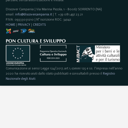
parziale, senza autorizzazione è vietata.
Discover Campania | Via Marina Piccola, 1 - 80067 SORRENTO (NA)
email:
info@discovercampania.it
| T. +39 081.497.23.21
P.IVA: 09333031210 | N° iscrizione ROC: 34142
HOME
|
PRIVACY
|
CREDITS
Comunicazione ai sensi Legge 124/2017, art.1, commi 125 e ss. l'impresa nell'anno
2020 ha ricevuto aiuti dallo stato pubblicati e consultabili presso il
Registro
Nazionale degli Aiuti
.