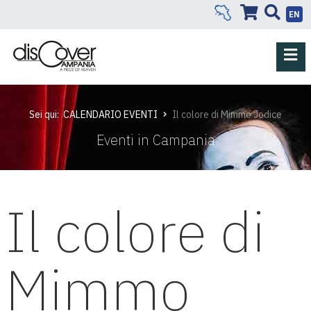
EN
Sei qui:
CALENDARIO EVENTI
Il colore di Mimmo Jodice
Eventi in Campania
Il colore di
Mimmo