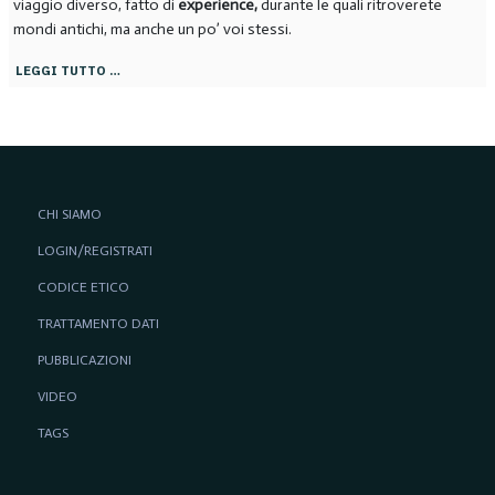
viaggio diverso, fatto di
experience,
durante le quali ritroverete
mondi antichi, ma anche un po’ voi stessi.
LEGGI TUTTO …
CHI SIAMO
LOGIN/REGISTRATI
CODICE ETICO
TRATTAMENTO DATI
PUBBLICAZIONI
VIDEO
TAGS