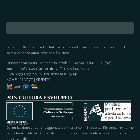
Copyright © 2026 - Tutti i diritti sono riservati. Qualsiasi riproduzione, anche
parziale, senza autorizzazione è vietata.
Discover Campania | Via Marina Piccola, 1 - 80067 SORRENTO (NA)
email:
info@discovercampania.it
| T. +39 081.497.23.21
P.IVA: 09333031210 | N° iscrizione ROC: 34142
HOME
|
PRIVACY
|
CREDITS
Comunicazione ai sensi Legge 124/2017, art.1, commi 125 e ss. l'impresa nell'anno
2020 ha ricevuto aiuti dallo stato pubblicati e consultabili presso il
Registro
Nazionale degli Aiuti
.