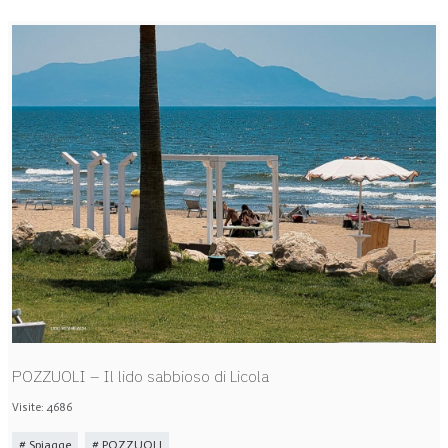
POZZUOLI – Il lido sabbioso di Licola
Visite: 4686
Spiagge
POZZUOLI