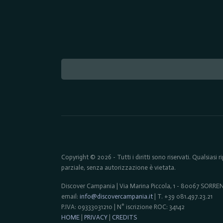
Copyright © 2026 - Tutti i diritti sono riservati. Qualsiasi
parziale, senza autorizzazione è vietata.
Discover Campania | Via Marina Piccola, 1 - 80067 SORR
email:
info@discovercampania.it
| T. +39 081.497.23.21
P.IVA: 09333031210 | N° iscrizione ROC: 34142
HOME
|
PRIVACY
|
CREDITS