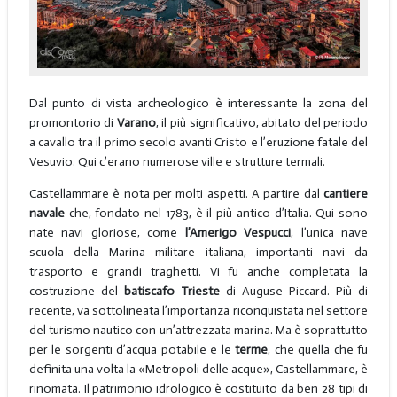
Dal punto di vista archeologico è interessante la zona del
promontorio di
Varano
, il più significativo, abitato del periodo
a cavallo tra il primo secolo avanti Cristo e l’eruzione fatale del
Vesuvio. Qui c’erano numerose ville e strutture termali.
Castellammare è nota per molti aspetti. A partire dal
cantiere
navale
che, fondato nel 1783, è il più antico d’Italia. Qui sono
nate navi gloriose, come
l’Amerigo Vespucci
, l’unica nave
scuola della Marina militare italiana, importanti navi da
trasporto e grandi traghetti. Vi fu anche completata la
costruzione del
batiscafo Trieste
di Auguse Piccard. Più di
recente, va sottolineata l’importanza riconquistata nel settore
del turismo nautico con un’attrezzata marina. Ma è soprattutto
per le sorgenti d’acqua potabile e le
terme
, che quella che fu
definita una volta la «Metropoli delle acque», Castellammare, è
rinomata. Il patrimonio idrologico è costituito da ben 28 tipi di