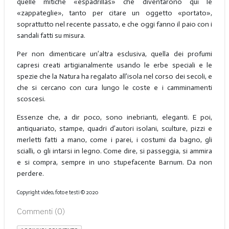
quelle mitiche «espadrillas» che diventarono qui le
«zappateglie», tanto per citare un oggetto «portato»,
soprattutto nel recente passato, e che oggi fanno il paio con i
sandali fatti su misura.
Per non dimenticare un’altra esclusiva, quella dei profumi
capresi creati artigianalmente usando le erbe speciali e le
spezie che la Natura ha regalato all’isola nel corso dei secoli, e
che si cercano con cura lungo le coste e i camminamenti
scoscesi.
Essenze che, a dir poco, sono inebrianti, eleganti. E poi,
antiquariato, stampe, quadri d’autori isolani, sculture, pizzi e
merletti fatti a mano, come i parei, i costumi da bagno, gli
scialli, o gli intarsi in legno. Come dire, si passeggia, si ammira
e si compra, sempre in uno stupefacente Barnum. Da non
perdere.
Copyright video, foto e testi © 2020
Commenti (
0
)