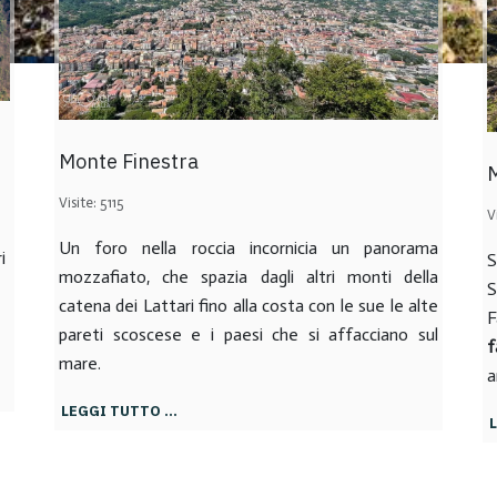
Monte Finestra
M
Visite: 5115
V
Un foro nella roccia incornicia un panorama
i
S
mozzafiato, che spazia dagli altri monti della
S
catena dei Lattari fino alla costa con le sue le alte
F
pareti scoscese e i paesi che si affacciano sul
f
mare.
a
LEGGI TUTTO …