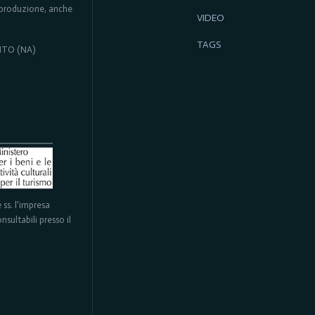
 riproduzione, anche
VIDEO
TAGS
ENTO (NA)
ss. l'impresa
sultabili presso il