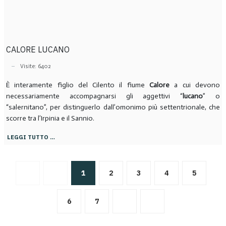
CALORE LUCANO
Visite: 6402
È interamente figlio del Cilento il fiume
Calore
a cui devono
necessariamente accompagnarsi gli aggettivi “
lucano
” o
“salernitano”, per distinguerlo dall’omonimo più settentrionale, che
scorre tra l’Irpinia e il Sannio.
LEGGI TUTTO …
1
2
3
4
5
6
7