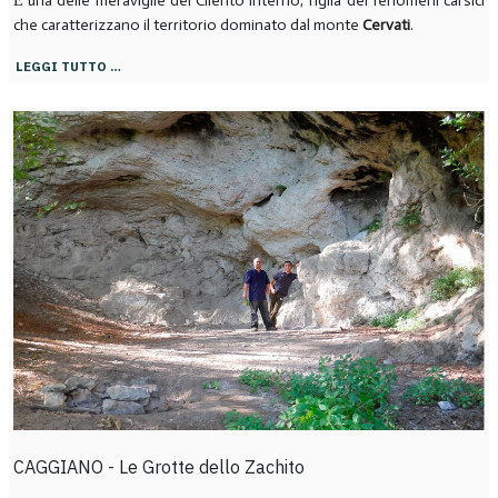
Ė una delle meraviglie del Cilento interno, figlia dei fenomeni carsici
che caratterizzano il territorio dominato dal monte
Cervati
.
LEGGI TUTTO …
CAGGIANO - Le Grotte dello Zachito