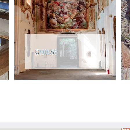
CHIESE
Dal colpo d’occhio
spettacolare della Certosa
immersa nella natura alle
architetture mediterranee
delle chiese con la loro dote
preziosa.