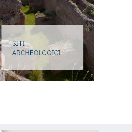
SITI
ARCHEOLOGICI
L’isola prescelta e amatissima
dagli imperatori romani
conserva un ricco patrimonio
di antiche vestigia intorno alle
dodici ville imperiali.