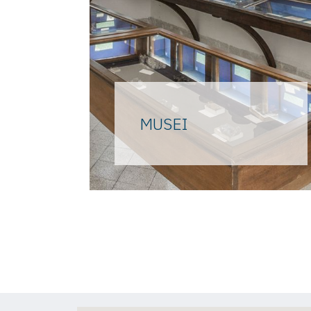
MUSEI
Una storia di famiglia che ha
proceduto di pari passo con la
riscoperta della storia
dell’isola fin dall’epoca
preistorica, nel Museo vicino
alla Piazzetta.