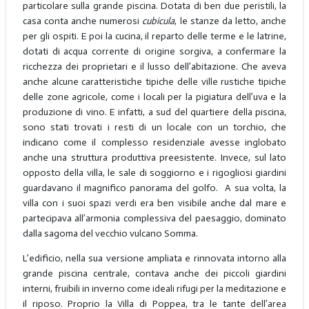
particolare sulla grande piscina. Dotata di ben due peristili, la
casa conta anche numerosi
cubicula
, le stanze da letto, anche
per gli ospiti. E poi la cucina, il reparto delle terme e le latrine,
dotati di acqua corrente di origine sorgiva, a confermare la
ricchezza dei proprietari e il lusso dell’abitazione. Che aveva
anche alcune caratteristiche tipiche delle ville rustiche tipiche
delle zone agricole, come i locali per la pigiatura dell’uva e la
produzione di vino. E infatti, a sud del quartiere della piscina,
sono stati trovati i resti di un locale con un torchio, che
indicano come il complesso residenziale avesse inglobato
anche una struttura produttiva preesistente. Invece, sul lato
opposto della villa, le sale di soggiorno e i rigogliosi giardini
guardavano il magnifico panorama del golfo. A sua volta, la
villa con i suoi spazi verdi era ben visibile anche dal mare e
partecipava all’armonia complessiva del paesaggio, dominato
dalla sagoma del vecchio vulcano Somma.
L’edificio, nella sua versione ampliata e rinnovata intorno alla
grande piscina centrale, contava anche dei piccoli giardini
interni, fruibili in inverno come ideali rifugi per la meditazione e
il riposo. Proprio la Villa di Poppea, tra le tante dell’area