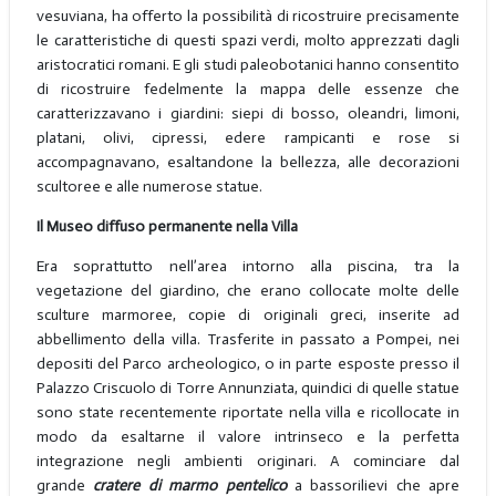
vesuviana, ha offerto la possibilità di ricostruire precisamente
le caratteristiche di questi spazi verdi, molto apprezzati dagli
aristocratici romani. E gli studi paleobotanici hanno consentito
di ricostruire fedelmente la mappa delle essenze che
caratterizzavano i giardini: siepi di bosso, oleandri, limoni,
platani, olivi, cipressi, edere rampicanti e rose si
accompagnavano, esaltandone la bellezza, alle decorazioni
scultoree e alle numerose statue.
Il Museo diffuso permanente nella Villa
Era soprattutto nell’area intorno alla piscina, tra la
vegetazione del giardino, che erano collocate molte delle
sculture marmoree, copie di originali greci, inserite ad
abbellimento della villa. Trasferite in passato a Pompei, nei
depositi del Parco archeologico, o in parte esposte presso il
Palazzo Criscuolo di Torre Annunziata, quindici di quelle statue
sono state recentemente riportate nella villa e ricollocate in
modo da esaltarne il valore intrinseco e la perfetta
integrazione negli ambienti originari. A cominciare dal
grande
cratere di marmo pentelico
a bassorilievi che apre