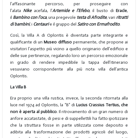
l’affascinante percorso, per proseguire con
l’alata
Nike
acefala, l’
Artemide e l’Efebo
, il busto di
Eracle
,
il
Bambino
con l’oca
, una pregevole
testa di
Afrodite
, vari
ritratti
di bambini
, i
Centauri
e il gruppo del
Satiro con Ermafrodito
.
Così, la Villa A di Oplontis è diventata parte integrante e
qualificante di un
Museo diffuso
permanente, che propone ai
visitatori l’aspetto più vicino a quello originario dell’edificio e
delle sue pertinenze, regalando loro un percorso emozionale
in grado di rendere impedibile la tappa dell’itinerario
vesuviano corrispondente alla più nota villa dell’antica
Oplontis.
La Villa B
Era proprio una villa rustica, invece, la seconda ritornata alla
luce nel 1974 ad Oplontis, la “B” di
Lucius Crassius Tertius, che
non è aperta al pubblico
. Il ritrovamento di un gran numero di
anfore accatastate, di pesi e di suppellettili ha fatto ipotizzare
che la struttura fosse in parte utilizzata come deposito e
adibita alla trasformazione dei prodotti agricoli del luogo,