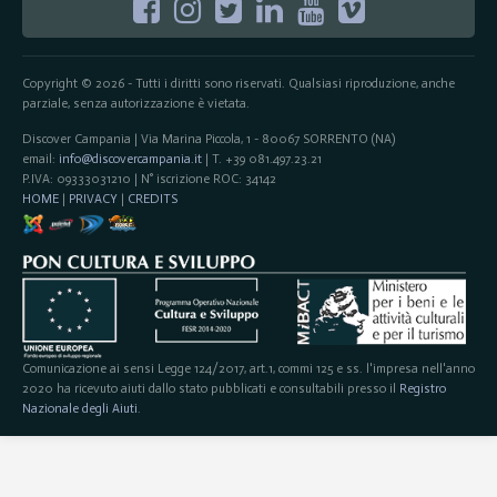
Copyright © 2026 - Tutti i diritti sono riservati. Qualsiasi riproduzione, anche
parziale, senza autorizzazione è vietata.
Discover Campania | Via Marina Piccola, 1 - 80067 SORRENTO (NA)
email:
info@discovercampania.it
| T. +39 081.497.23.21
P.IVA: 09333031210 | N° iscrizione ROC: 34142
HOME
|
PRIVACY
|
CREDITS
Comunicazione ai sensi Legge 124/2017, art.1, commi 125 e ss. l'impresa nell'anno
2020 ha ricevuto aiuti dallo stato pubblicati e consultabili presso il
Registro
Nazionale degli Aiuti
.