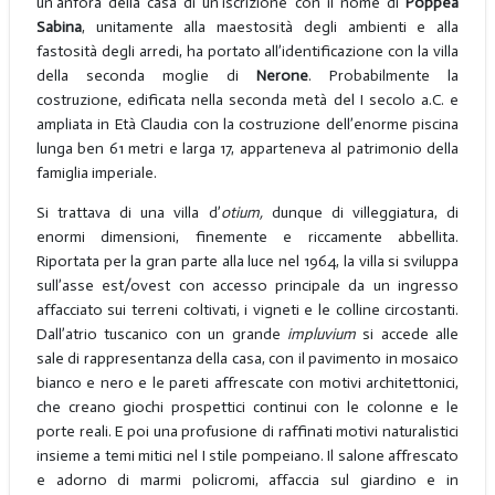
un’anfora della casa di un’iscrizione con il nome di
Poppea
Sabina
, unitamente alla maestosità degli ambienti e alla
fastosità degli arredi, ha portato all’identificazione con la villa
della seconda moglie di
Nerone
. Probabilmente la
costruzione, edificata nella seconda metà del I secolo a.C. e
ampliata in Età Claudia con la costruzione dell’enorme piscina
lunga ben 61 metri e larga 17, apparteneva al patrimonio della
famiglia imperiale.
Si trattava di una villa d’
otium,
dunque di villeggiatura, di
enormi dimensioni, finemente e riccamente abbellita.
Riportata per la gran parte alla luce nel 1964, la villa si sviluppa
sull’asse est/ovest con accesso principale da un ingresso
affacciato sui terreni coltivati, i vigneti e le colline circostanti.
Dall’atrio tuscanico con un grande
impluvium
si accede alle
sale di rappresentanza della casa, con il pavimento in mosaico
bianco e nero e le pareti affrescate con motivi architettonici,
che creano giochi prospettici continui con le colonne e le
porte reali. E poi una profusione di raffinati motivi naturalistici
insieme a temi mitici nel I stile pompeiano. Il salone affrescato
e adorno di marmi policromi, affaccia sul giardino e in