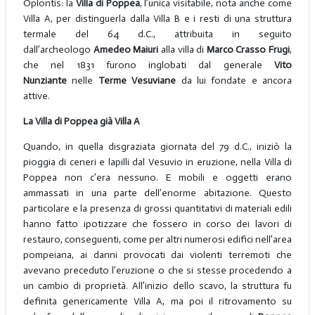
Oplontis: la
Villa di Poppea
, l’unica visitabile, nota anche come
Villa A, per distinguerla dalla Villa B e i resti di una struttura
termale del 64 d.C., attribuita in seguito
dall’archeologo
Amedeo Maiuri
alla villa di
Marco Crasso Frugi
,
che nel 1831 furono inglobati dal generale
Vito
Nunziante
nelle
Terme Vesuviane
da lui fondate e ancora
attive.
La Villa di Poppea già Villa A
Quando, in quella disgraziata giornata del 79 d.C., iniziò la
pioggia di ceneri e lapilli dal Vesuvio in eruzione, nella Villa di
Poppea non c’era nessuno. E mobili e oggetti erano
ammassati in una parte dell’enorme abitazione. Questo
particolare e la presenza di grossi quantitativi di materiali edili
hanno fatto ipotizzare che fossero in corso dei lavori di
restauro, conseguenti, come per altri numerosi edifici nell’area
pompeiana, ai danni provocati dai violenti terremoti che
avevano preceduto l’eruzione o che si stesse procedendo a
un cambio di proprietà. All’inizio dello scavo, la struttura fu
definita genericamente Villa A, ma poi il ritrovamento su