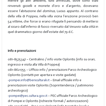
mentre gli altri ambienti, tutti affrescati, dove sono stati
rinvenuti gioielli e monete d’oro e d’argento, dovevano
essere l’abitazione del
dominus
, Lucius appunto. Al contrario
della villa di Poppea, nella villa vicina l’eruzione provocò ben
54 vittime, che forse si erano rifugiate lì pensando di mettersi
al sicuro dall’inferno di fuoco riversato dal Vesuvio sulla città in
quel drammatico giorno dell’estate del 79 d.C.
Info e prenotazioni
081‑8575347 – Centralino / info visite Oplontis (info su orari,
ingresso e visita alla Villa di Poppea)
081‑8621755 – Ufficio info / prenotazioni Parco Archeologico
Oplontis (contatti per apertura e visite guidate)
‑
pompei.info@beniculturali.it
– Email ufficiale info e
prenotazioni visite Oplontis (Soprintendenza / patrimonio
archeologico)
‑
pompei@pec.cultura.gov.it
– PEC ufficiale Parco Archeologico
di Pompei e Oplontis (richieste formali / autorizzazioni)