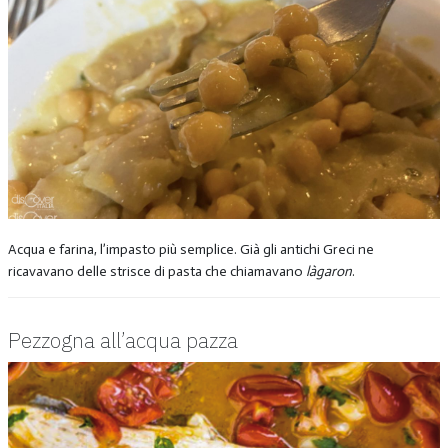
Acqua e farina, l’impasto più semplice. Già gli antichi Greci ne
ricavavano delle strisce di pasta che chiamavano
làgaron
.
Pezzogna all’acqua pazza