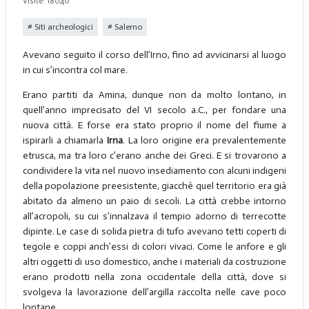
Visite: 18040
Siti archeologici
Salerno
Avevano seguito il corso dell’Irno, fino ad avvicinarsi al luogo
in cui s’incontra col mare.
Erano partiti da Amina, dunque non da molto lontano, in
quell’anno imprecisato del VI secolo a.C., per fondare una
nuova città. E forse era stato proprio il nome del fiume a
ispirarli a chiamarla
Irna
. La loro origine era prevalentemente
etrusca, ma tra loro c’erano anche dei Greci. E si trovarono a
condividere la vita nel nuovo insediamento con alcuni indigeni
della popolazione preesistente, giacchè quel territorio era già
abitato da almeno un paio di secoli. La città crebbe intorno
all’acropoli, su cui s’innalzava il tempio adorno di terrecotte
dipinte. Le case di solida pietra di tufo avevano tetti coperti di
tegole e coppi anch’essi di colori vivaci. Come le anfore e gli
altri oggetti di uso domestico, anche i materiali da costruzione
erano prodotti nella zona occidentale della città, dove si
svolgeva la lavorazione dell’argilla raccolta nelle cave poco
lontane.