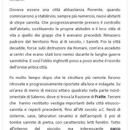
Doveva essere una città abbastanza fiorente, quando
cominciarono a stabilirvisi, sempre più numerosi, nuovi abitanti
di stirpe sannita. Che progressivamente presero il controllo
dell’abitato, sostituendo le proprie abitudini e il loro stile di
vita a quello dei gruppi che li avevano preceduti. Rimasero
padroni del territorio fino al III secolo, i Sanniti. Poi la città
decadde, forse subì distruzioni dai Romani, com’era accaduto
ai centri che erano stati loro nemici durante le lunghe guerre
sannitiche. E così l’oblio inghiottì poco a poco anche il ricordo
dell’ormai antica città.
Fu molto tempo dopo che le strutture più remote furono
ritrovate e progressivamente riportate alla luce e indagate. Su
un’area di meno di mezzo ettaro quadrato nella parte nord-
orientale di Salerno, dove si trova la frazione di
Fratte
. Terreni
che hanno restituito vestigia importanti della città etrusco-
sannita e reperti precedenti, fino all’VIII secolo a.C. Resti di
cisterne, case, laboratori ceramici e dell’acropoli. E poi di
tombe sannite di pietra, con caratteristici letti funebri. Tutto
all’interno del piccolo, ma interessante
parco