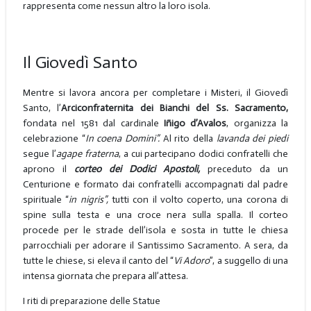
rappresenta come nessun altro la loro isola.
Il Giovedì Santo
Mentre si lavora ancora per completare i Misteri, il Giovedì
Santo, l’
Arciconfraternita dei Bianchi del Ss. Sacramento,
fondata nel 1581 dal cardinale
I
ñigo d’Avalos
, organizza la
celebrazione “
In coena Domini”.
Al rito della
lavanda dei piedi
segue l’
agape fraterna
, a cui partecipano dodici confratelli che
aprono il
corteo dei Dodici Apostoli,
preceduto da un
Centurione e formato dai confratelli accompagnati dal padre
spirituale “
in nigris”,
tutti con il volto coperto, una corona di
spine sulla testa e una croce nera sulla spalla. Il corteo
procede per le strade dell’isola e sosta in tutte le chiesa
parrocchiali per adorare il Santissimo Sacramento. A sera, da
tutte le chiese, si eleva il canto del “
Vi Adoro
”, a suggello di una
intensa giornata che prepara all’attesa.
I riti di preparazione delle Statue