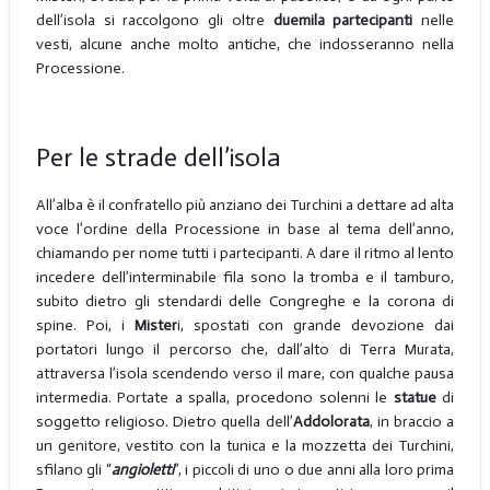
dell’isola si raccolgono gli oltre
duemila partecipanti
nelle
vesti, alcune anche molto antiche, che indosseranno nella
Processione.
Per le strade dell’isola
All’alba è il confratello più anziano dei Turchini a dettare ad alta
voce l’ordine della Processione in base al tema dell’anno,
chiamando per nome tutti i partecipanti. A dare il ritmo al lento
incedere dell’interminabile fila sono la tromba e il tamburo,
subito dietro gli stendardi delle Congreghe e la corona di
spine. Poi, i
Mister
i, spostati con grande devozione dai
portatori lungo il percorso che, dall’alto di Terra Murata,
attraversa l’isola scendendo verso il mare, con qualche pausa
intermedia. Portate a spalla, procedono solenni le
statue
di
soggetto religioso. Dietro quella dell’
Addolorata
, in braccio a
un genitore, vestito con la tunica e la mozzetta dei Turchini,
sfilano gli “
angioletti
”, i piccoli di uno o due anni alla loro prima