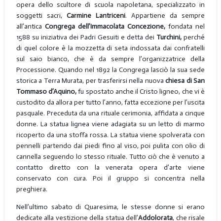
opera dello scultore di scuola napoletana, specializzato in
soggetti sacri,
Carmine Lantriceni
. Appartiene da sempre
all’antica
Congrega dell’Immacolata Concezione,
fondata nel
1588 su iniziativa dei Padri Gesuiti e detta dei
Turchini,
perché
di quel colore è la mozzetta di seta indossata dai confratelli
sul saio bianco, che è da sempre l’organizzatrice della
Processione. Quando nel 1892 la Congrega lasciò la sua sede
storica a Terra Murata, per trasferirsi nella nuova
chiesa di San
Tommaso d’Aquino,
fu spostato anche il Cristo ligneo, che vi è
custodito da allora per tutto l’anno, fatta eccezione per l’uscita
pasquale. Preceduta da una rituale cerimonia, affidata a cinque
donne. La statua lignea viene adagiata su un letto di marmo
ricoperto da una stoffa rossa. La statua viene spolverata con
pennelli partendo dai piedi fino al viso, poi pulita con olio di
cannella seguendo lo stesso rituale. Tutto ciò che è venuto a
contatto diretto con la venerata opera d’arte viene
conservato con cura. Poi il gruppo si concentra nella
preghiera.
Nell’ultimo sabato di Quaresima, le stesse donne si erano
dedicate alla vestizione della statua dell’
Addolorata
, che risale