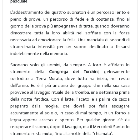
pasquale.
L’addestramento dei quattro suonatori è un percorso lento e
pieno di prove, un percorso di fede e di costanza, fino al
giorno della prova più impegnativa di tutte, quando dovranno
dimostrare tutta la loro abilità nel soffiare con la forza
necessaria ad emozionare la folla. Una manciata di secondi di
straordinaria intensità per un suono destinato a fissarsi
indelebilmente nella memoria.
Suonano solo gli uomini, da sempre. A loro è affidato lo
strumento della
Congrega dei Turchini
, gelosamente
custodito a Terra Murata, dove tutto ha inizio, nel resto
dell’anno. Ed è il più anziano del gruppo che nella sua casa
provvede al lavaggio rituale della tromba, una settimana prima
della notte fatidica. Con il latte, l’aceto e i pallini da caccia
preparati dalla moglie, che dovrà poi farla asciugare
accuratamente al sole o, in caso di mal tempo, in un forno a
legna appena acceso e spento. Per qualche giorno c’è da
recuperare il suono, dopo il lavaggio, ma il Mercoledì Santo lo
strumento resta muto, fino alla notte della “chiamata”.