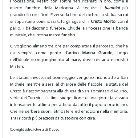
Processione, vestiti con abitini neri ricamati in oro, come il
manto funebre della Madonna. A seguire, i
bambini
più
grandicelli con i fiori. E verso la fine del corteo, la statua su cui
si appuntano commossi tutti gli sguardi: il
Cristo Morto
, con il
pallio, il baldacchino funebre. Chiude la Processione la banda
musicale, che intona marce funebri.
Ci vogliono almeno tre ore per completare il percorso, che ha
da sempre come punto d’arrivo
Marina Grande,
luogo
dell’ideale ricongiungimento al mare, dove restano esposti i
Misteri.
Le statue, invece, nel pomeriggio vengono ricondotte a San
Michele, mentre a sera, al chiarore delle fiaccole, la statua del
Cristo è riaccompagnata alla chiesa di San Tommaso d’Aquino,
sede dei Turchini. L’ultima suggestione di una giornata vissuta
intensamente attimo per attimo da tutto il popolo procidano.
Che ne serberà suoni, atmosfere ed emozioni nella memoria.
Tra i ricordi più preziosi da custodire con cura.
Copyright video, foto e testi © 2020