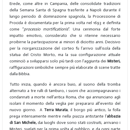
Erede, come altre in Campania, delle consolidate tradizioni
della Semana Santa di Spagna trasferite a Napoli durante il
lungo periodo di dominazione spagnola, la Processione di
Procida è documentata per la prima volta nel 1693 e definita
come “
processio mortificationis
”. Una cerimonia dal forte
impatto emotivo, considerato che si ritenne necessario
proibirne la partecipazione ai minori di diciotto anni. Decisivo
per la riorganizzazione del corteo fu l’arrivo sull’isola della
statua del Cristo Morto, ma la sua configurazione attuale
cominciò a svilupparsi solo più tardi con l’aggiunta dei
Misteri,
raffigurazioni simboliche sempre più elaborate di scene tratte
dalla Bibbia.
Tutto inizia, quando è ancora buio, al suono della tromba
alternato a tre rulli di tamburo, i suoni che accompagnavano i
condannati a morte nell’antica Roma, che qui annunciano agli
isolani il momento della veglia per prepararsi all’evento del
nuovo giorno. A
Terra Murata
, il borgo più antico, la folla
prega intensamente mentre nella piazza antistante l’
abbazia
di San Michele,
dai luoghi dove sono stati costruiti, arrivano i
Misteri, svelati per la prima volta al pubblico, e da ogni parte