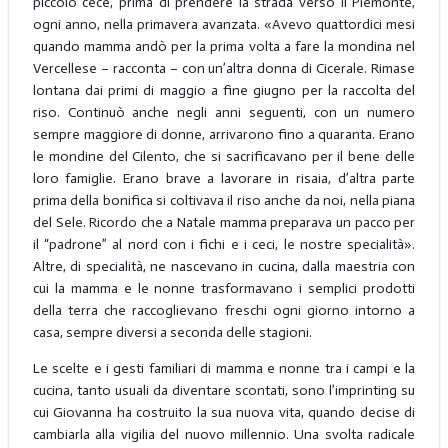
piccolo cece, prima di prendere la strada verso il Piemonte,
ogni anno, nella primavera avanzata. «Avevo quattordici mesi
quando mamma andò per la prima volta a fare la mondina nel
Vercellese – racconta – con un’altra donna di Cicerale. Rimase
lontana dai primi di maggio a fine giugno per la raccolta del
riso. Continuò anche negli anni seguenti, con un numero
sempre maggiore di donne, arrivarono fino a quaranta. Erano
le mondine del Cilento, che si sacrificavano per il bene delle
loro famiglie. Erano brave a lavorare in risaia, d’altra parte
prima della bonifica si coltivava il riso anche da noi, nella piana
del Sele. Ricordo che a Natale mamma preparava un pacco per
il “padrone” al nord con i fichi e i ceci, le nostre specialità».
Altre, di specialità, ne nascevano in cucina, dalla maestria con
cui la mamma e le nonne trasformavano i semplici prodotti
della terra che raccoglievano freschi ogni giorno intorno a
casa, sempre diversi a seconda delle stagioni.
Le scelte e i gesti familiari di mamma e nonne tra i campi e la
cucina, tanto usuali da diventare scontati, sono l’imprinting su
cui Giovanna ha costruito la sua nuova vita, quando decise di
cambiarla alla vigilia del nuovo millennio. Una svolta radicale