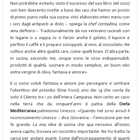
Non potrebbe evitarlo, visto il successo del suo libro del 2007
con ben duecento ricette a base dei ceci che hanno un posto
di primo piano nella sua cucina: «Ho elaborato interi menu con
i ceci dagli antipasti ai dolci – spiega la
chef contadina
, come
ama definirsi – Tradizionalmente da noi venivano cucinati con
le lagane o a zuppa, io ci faccio anche il gelato, il liquore e
perfino il caffè e li preparo sciroppati, al vino, al cioccolato. Ne
coltivo anche altre qualità rare, come quelli bruni. D’altra parte,
in cucina, secondo me, cinque sono le cose indispensabili:
prodotti di qualità, cucinare in modo semplice, un buon olio
extra vergine di oliva, fantasia e amore».
E ci sono voluti fantasia e amore per perseguire e centrare
l’obiettivo del presidio Slow Food, uno dei 14 che conta da
solo il Cilento tra i 20 dell’intera Campania. Non certo un caso
nella terra che da cinquant’anni è patria della
Dieta
Mediterranea
patrimonio Unesco. «Quando nel 2010 arrivò il
riconoscimento Unesco – dice Giovanna – l’emozione per me
fu grande. La mia idea di cucina che qua nessuno all’inizio
aveva capito, trovava un riscontro importante. Ne ho tratto la
carica per andare avanti. Come dall’incoraggiamento di quanti