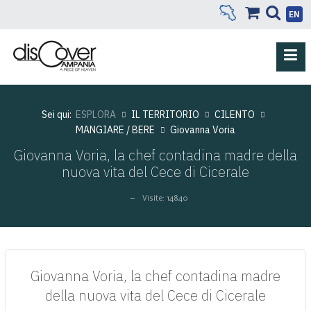
EN
Sei qui:
ESPLORA
IL TERRITORIO
CILENTO
MANGIARE / BERE
Giovanna Voria
Giovanna Voria, la chef contadina madre della
nuova vita del Cece di Cicerale
Visite: 14840
Giovanna Voria, la chef contadina madre
della nuova vita del Cece di Cicerale