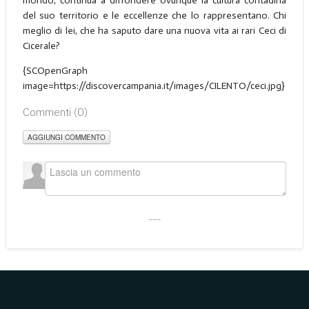
mondo, continua a diffondere ovunque la cultura contadina
del suo territorio e le eccellenze che lo rappresentano. Chi
meglio di lei, che ha saputo dare una nuova vita ai rari Ceci di
Cicerale?
{SCOpenGraph
image=https://discovercampania.it/images/CILENTO/ceci.jpg}
Commenti (
0
)
AGGIUNGI COMMENTO
___