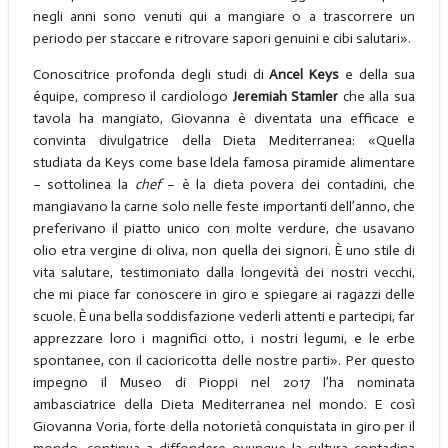
negli anni sono venuti qui a mangiare o a trascorrere un
periodo per staccare e ritrovare sapori genuini e cibi salutari».
Conoscitrice profonda degli studi di
Ancel Keys
e della sua
équipe, compreso il cardiologo
Jeremiah Stamler
che alla sua
tavola ha mangiato, Giovanna è diventata una efficace e
convinta divulgatrice della Dieta Mediterranea: «Quella
studiata da Keys come base ldela famosa piramide alimentare
– sottolinea la
chef
– è la dieta povera dei contadini, che
mangiavano la carne solo nelle feste importanti dell’anno, che
preferivano il piatto unico con molte verdure, che usavano
olio etra vergine di oliva, non quella dei signori. È uno stile di
vita salutare, testimoniato dalla longevità dei nostri vecchi,
che mi piace far conoscere in giro e spiegare ai ragazzi delle
scuole. È una bella soddisfazione vederli attenti e partecipi, far
apprezzare loro i magnifici otto, i nostri legumi, e le erbe
spontanee, con il cacioricotta delle nostre parti». Per questo
impegno il Museo di Pioppi nel 2017 l’ha nominata
ambasciatrice della Dieta Mediterranea nel mondo. E così
Giovanna Voria, forte della notorietà conquistata in giro per il