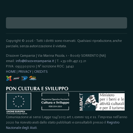
Copyright © 2026 - Tutti i diritti sono riservati. Qualsiasi riproduzione, anche
parziale, senza autorizzazione è vietata.
Discover Campania | Via Marina Piccola, 1 - 80067 SORRENTO (NA)
email:
info@discovercampania.it
| T. +39 081.497.23.21
P.IVA: 09333031210 | N° iscrizione ROC: 34142
HOME
|
PRIVACY
|
CREDITS
Comunicazione ai sensi Legge 124/2017, art.1, commi 125 e ss. l'impresa nell'anno
2020 ha ricevuto aiuti dallo stato pubblicati e consultabili presso il
Registro
Nazionale degli Aiuti
.