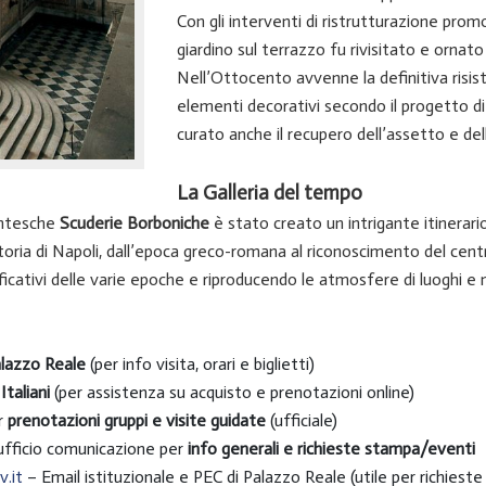
Con gli interventi di ristrutturazione promo
giardino sul terrazzo fu rivisitato e ornato
Nell’Ottocento avvenne la definitiva risist
elementi decorativi secondo il progetto d
curato anche il recupero dell’assetto e del
La Galleria del tempo
entesche
Scuderie Borboniche
è stato creato un intrigante itinerario
i storia di Napoli, dall’epoca greco-romana al riconoscimento del c
icativi delle varie epoche e riproducendo le atmosfere di luoghi e 
alazzo Reale
(per info visita, orari e biglietti)
Italiani
(per assistenza su acquisto e prenotazioni online)
r
prenotazioni gruppi e visite guidate
(ufficiale)
ufficio comunicazione per
info generali e richieste stampa/eventi
v.it
– Email istituzionale e PEC di Palazzo Reale (utile per richieste