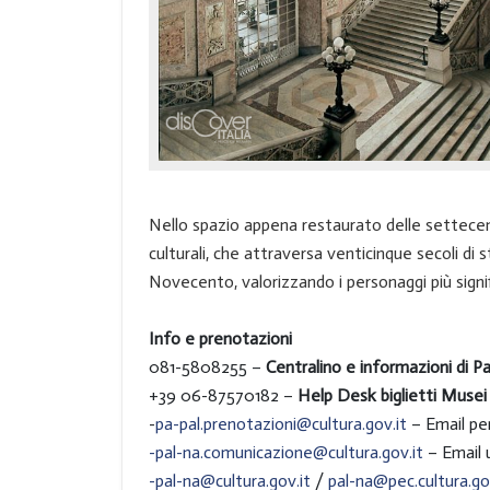
Nello spazio appena restaurato delle settec
culturali, che attraversa venticinque secoli d
Novecento, valorizzando i personaggi più signif
Info e prenotazioni
081-5808255 –
Centralino e informazioni di P
+39 06-87570182 –
Help Desk biglietti Musei 
-
pa-pal.prenotazioni@cultura.gov.it
– Email pe
-
pal-na.comunicazione@cultura.gov.it
– Email 
-
pal-na@cultura.gov.it
/
pal-na@pec.cultura.go