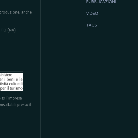
PUBBLICAZIONI
 riproduzione, anche
VIDEO
TAGS
ENTO (NA)
ss. l'impresa
sultabili presso il