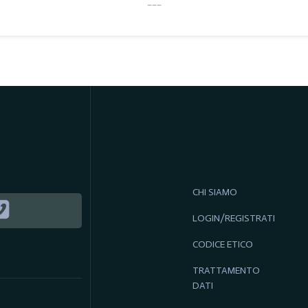
___
CHI SIAMO
LOGIN/REGISTRATI
CODICE ETICO
TRATTAMENTO
DATI