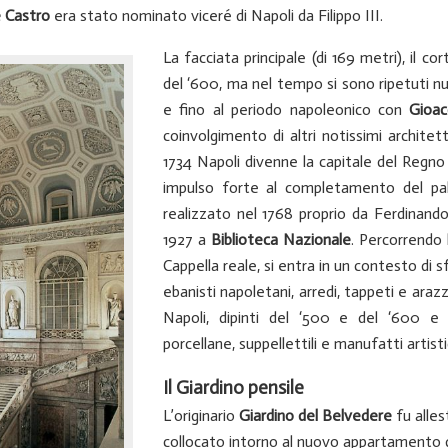
 Castro
era stato nominato viceré di Napoli da Filippo III.
La facciata principale (di 169 metri), il co
del ‘600, ma nel tempo si sono ripetuti nu
e fino al periodo napoleonico con
Gioac
coinvolgimento di altri notissimi architet
1734 Napoli divenne la capitale del Regno 
impulso forte al completamento del pala
realizzato nel 1768 proprio da Ferdinando 
1927 a
Biblioteca Nazionale
. Percorrendo 
Cappella reale, si entra in un contesto di 
ebanisti napoletani, arredi, tappeti e araz
Napoli, dipinti del ‘500 e del ‘600 e 
porcellane, suppellettili e manufatti artisti
Il Giardino pensile
L’originario
Giardino del Belvedere
fu alle
collocato intorno al nuovo appartamento 