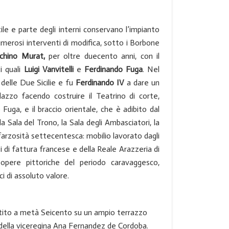
rtile e parte degli interni conservano l’impianto
merosi interventi di modifica, sotto i Borbone
chino
Murat,
per oltre duecento anni, con il
ti quali
Luigi
Vanvitelli
e
Ferdinando Fuga
. Nel
delle Due Sicilie e fu
Ferdinando IV
a dare un
zzo facendo costruire il Teatrino di corte,
Fuga, e il braccio orientale, che è adibito dal
la Sala del Trono, la Sala degli Ambasciatori, la
sfarzosità settecentesca: mobilio lavorato dagli
zi di fattura francese e della Reale Arazzeria di
opere pittoriche del periodo caravaggesco,
ci di assoluto valore.
stito a metà Seicento su un ampio terrazzo
della viceregina Ana Fernandez de Cordoba.