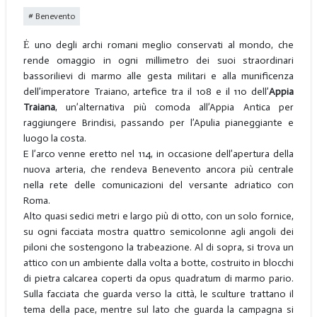
Benevento
Ė uno degli archi romani meglio conservati al mondo, che
rende omaggio in ogni millimetro dei suoi straordinari
bassorilievi di marmo alle gesta militari e alla munificenza
dell’imperatore Traiano, artefice tra il 108 e il 110 dell’
Appia
Traiana
, un’alternativa più comoda all’Appia Antica per
raggiungere Brindisi, passando per l’Apulia pianeggiante e
luogo la costa.
E l’arco venne eretto nel 114, in occasione dell’apertura della
nuova arteria, che rendeva Benevento ancora più centrale
nella rete delle comunicazioni del versante adriatico con
Roma.
Alto quasi sedici metri e largo più di otto, con un solo fornice,
su ogni facciata mostra quattro semicolonne agli angoli dei
piloni che sostengono la trabeazione. Al di sopra, si trova un
attico con un ambiente dalla volta a botte, costruito in blocchi
di pietra calcarea coperti da opus quadratum di marmo pario.
Sulla facciata che guarda verso la città, le sculture trattano il
tema della pace, mentre sul lato che guarda la campagna si