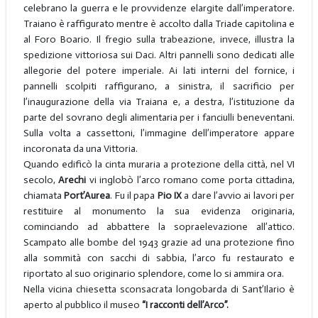
celebrano la guerra e le provvidenze elargite dall’imperatore.
Traiano è raffigurato mentre è accolto dalla Triade capitolina e
al Foro Boario. Il fregio sulla trabeazione, invece, illustra la
spedizione vittoriosa sui Daci. Altri pannelli sono dedicati alle
allegorie del potere imperiale. Ai lati interni del fornice, i
pannelli scolpiti raffigurano, a sinistra, il sacrificio per
l’inaugurazione della via Traiana e, a destra, l’istituzione da
parte del sovrano degli alimentaria per i fanciulli beneventani.
Sulla volta a cassettoni, l’immagine dell’imperatore appare
incoronata da una Vittoria.
Quando edificò la cinta muraria a protezione della città, nel VI
secolo,
Arechi
vi inglobò l’arco romano come porta cittadina,
chiamata
Port’Aurea
. Fu il papa
Pio IX
a dare l’avvio ai lavori per
restituire al monumento la sua evidenza originaria,
cominciando ad abbattere la sopraelevazione all’attico.
Scampato alle bombe del 1943 grazie ad una protezione fino
alla sommità con sacchi di sabbia, l’arco fu restaurato e
riportato al suo originario splendore, come lo si ammira ora.
Nella vicina chiesetta sconsacrata longobarda di Sant’Ilario è
aperto al pubblico il museo
“I racconti dell’Arco”.