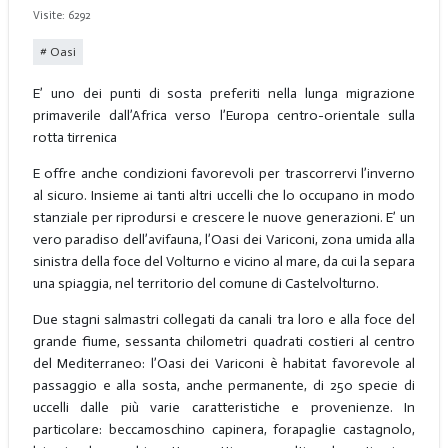
Visite: 6292
Oasi
E’ uno dei punti di sosta preferiti nella lunga migrazione
primaverile dall’Africa verso l’Europa centro-orientale sulla
rotta tirrenica
E offre anche condizioni favorevoli per trascorrervi l’inverno
al sicuro. Insieme ai tanti altri uccelli che lo occupano in modo
stanziale per riprodursi e crescere le nuove generazioni. E’ un
vero paradiso dell’avifauna, l’Oasi dei Variconi, zona umida alla
sinistra della foce del Volturno e vicino al mare, da cui la separa
una spiaggia, nel territorio del comune di Castelvolturno.
Due stagni salmastri collegati da canali tra loro e alla foce del
grande fiume, sessanta chilometri quadrati costieri al centro
del Mediterraneo: l’Oasi dei Variconi è habitat favorevole al
passaggio e alla sosta, anche permanente, di 250 specie di
uccelli dalle più varie caratteristiche e provenienze. In
particolare: beccamoschino capinera, forapaglie castagnolo,