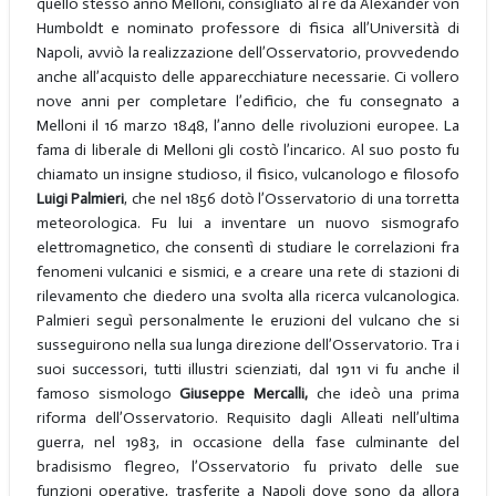
quello stesso anno Melloni, consigliato al re da Alexander von
Humboldt e nominato professore di fisica all’Università di
Napoli, avviò la realizzazione dell’Osservatorio, provvedendo
anche all’acquisto delle apparecchiature necessarie. Ci vollero
nove anni per completare l’edificio, che fu consegnato a
Melloni il 16 marzo 1848, l’anno delle rivoluzioni europee. La
fama di liberale di Melloni gli costò l’incarico. Al suo posto fu
chiamato un insigne studioso, il fisico, vulcanologo e filosofo
Luigi Palmieri
, che nel 1856 dotò l’Osservatorio di una torretta
meteorologica. Fu lui a inventare un nuovo sismografo
elettromagnetico, che consentì di studiare le correlazioni fra
fenomeni vulcanici e sismici, e a creare una rete di stazioni di
rilevamento che diedero una svolta alla ricerca vulcanologica.
Palmieri seguì personalmente le eruzioni del vulcano che si
susseguirono nella sua lunga direzione dell’Osservatorio. Tra i
suoi successori, tutti illustri scienziati, dal 1911 vi fu anche il
famoso sismologo
Giuseppe Mercalli,
che ideò una prima
riforma dell’Osservatorio. Requisito dagli Alleati nell’ultima
guerra, nel 1983, in occasione della fase culminante del
bradisismo flegreo, l’Osservatorio fu privato delle sue
funzioni operative, trasferite a Napoli dove sono da allora