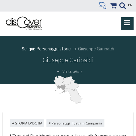
EN
Sei qui:
Personaggi storici
Giuseppe Garibaldi
Giuseppe Garibaldi
Visite: 26013
STORIA D'ISCHIA
Personaggi Illustri in Campania
L’Eroe dei Due Mondi era nato a Nizza, già francese, da una