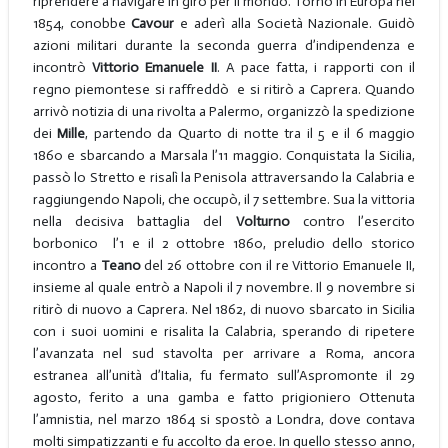
riprendere a navigare in giro per il mondo. Tornò in Europa nel
1854, conobbe
Cavour
e aderì alla Società Nazionale. Guidò
azioni militari durante la seconda guerra d’indipendenza e
incontrò
Vittorio Emanuele II
. A pace fatta, i rapporti con il
regno piemontese si raffreddò e si ritirò a Caprera. Quando
arrivò notizia di una rivolta a Palermo, organizzò la spedizione
dei
Mille
, partendo da Quarto di notte tra il 5 e il 6 maggio
1860 e sbarcando a Marsala l’11 maggio. Conquistata la Sicilia,
passò lo Stretto e risalì la Penisola attraversando la Calabria e
raggiungendo Napoli, che occupò, il 7 settembre. Sua la vittoria
nella decisiva battaglia del
Volturno
contro l’esercito
borbonico
l’1 e il 2 ottobre 1860, preludio dello storico
incontro a
Teano
del 26 ottobre con il re Vittorio Emanuele II,
insieme al quale entrò a Napoli il 7 novembre. Il 9 novembre si
ritirò di nuovo a Caprera. Nel 1862, di nuovo sbarcato in Sicilia
con i suoi uomini e risalita la Calabria, sperando di ripetere
l’avanzata nel sud stavolta per arrivare a Roma, ancora
estranea all’unità d’Italia, fu fermato sull’Aspromonte il 29
agosto, ferito a una gamba e fatto prigioniero Ottenuta
l’amnistia, nel marzo 1864 si spostò a Londra, dove contava
molti simpatizzanti e fu accolto da eroe. In quello stesso anno,