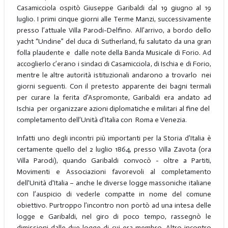
Casamicciola ospitò Giuseppe Garibaldi dal 19 giugno al 19
luglio. I primi cinque giorni alle Terme Manzi, successivamente
presso l’attuale Villa Parodi-Delfino. All’arrivo, a bordo dello
yacht “Undine” del duca di Sutherland, fu salutato da una gran
folla plaudente e dalle note della Banda Musicale di Forio. Ad
accoglierlo c’erano i sindaci di Casamicciola, di Ischia e di Forio,
mentre le altre autorità istituzionali andarono a trovarlo nei
giorni seguenti. Con il pretesto apparente dei bagni termali
per curare la ferita d’Aspromonte, Garibaldi era andato ad
Ischia per organizzare azioni diplomatiche e militari al fine del
completamento dell’Unità d’Italia con Roma e Venezia.
Infatti uno degli incontri più importanti per la Storia d’Italia è
certamente quello del 2 luglio 1864, presso Villa Zavota (ora
Villa Parodi), quando Garibaldi convocò - oltre a Partiti,
Movimenti e Associazioni favorevoli al completamento
dell'Unità d'Italia – anche le diverse logge massoniche italiane
con l’auspicio di vederle compatte in nome del comune
obiettivo. Purtroppo l’incontro non portò ad una intesa delle
logge e Garibaldi, nel giro di poco tempo, rassegnò le
dimissioni dalle due logge di cui era membro. Altro incontro