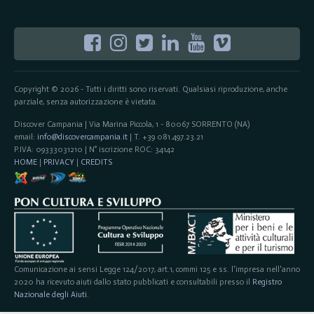
Copyright © 2026 - Tutti i diritti sono riservati. Qualsiasi riproduzione, anche
parziale, senza autorizzazione è vietata.
Discover Campania | Via Marina Piccola, 1 - 80067 SORRENTO (NA)
email:
info@discovercampania.it
| T. +39 081.497.23.21
P.IVA: 09333031210 | N° iscrizione ROC: 34142
HOME
|
PRIVACY
|
CREDITS
Comunicazione ai sensi Legge 124/2017, art.1, commi 125 e ss. l'impresa nell'anno
2020 ha ricevuto aiuti dallo stato pubblicati e consultabili presso il
Registro
Nazionale degli Aiuti
.