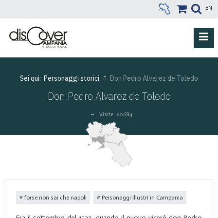
EN
Sei qui:
Personaggi storici
Don Pedro Alvarez de Toledo
Don Pedro Alvarez de Toledo
Visite: 20684
forse non sai che napoli
Personaggi Illustri in Campania
Era il settembre del 1532, quando il nuovo vicerè don Pedro