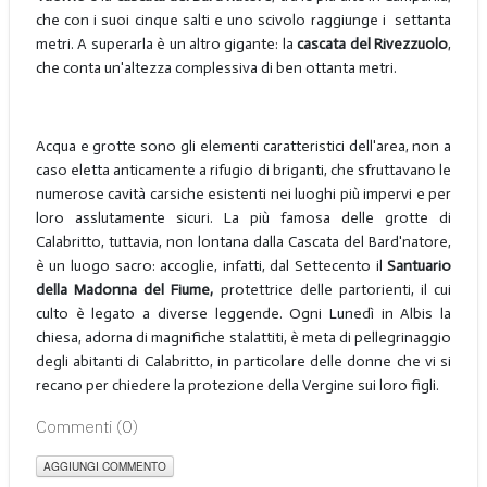
che con i suoi cinque salti e uno scivolo raggiunge i settanta
metri. A superarla è un altro gigante: la
cascata del Rivezzuolo
,
che conta un'altezza complessiva di ben ottanta metri.
Acqua e grotte sono gli elementi caratteristici dell'area, non a
caso eletta anticamente a rifugio di briganti, che sfruttavano le
numerose cavità carsiche esistenti nei luoghi più impervi e per
loro asslutamente sicuri. La più famosa delle grotte di
Calabritto, tuttavia, non lontana dalla Cascata del Bard'natore,
è un luogo sacro: accoglie, infatti, dal Settecento il
Santuario
della Madonna del Fiume,
protettrice delle partorienti, il cui
culto è legato a diverse leggende. Ogni Lunedì in Albis la
chiesa, adorna di magnifiche stalattiti, è meta di pellegrinaggio
degli abitanti di Calabritto, in particolare delle donne che vi si
recano per chiedere la protezione della Vergine sui loro figli.
Commenti (
0
)
AGGIUNGI COMMENTO