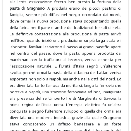
alla lenta essiccazione fecero ben presto la fortuna della
pasta di
Gragnano
. A produrla erano dei piccoli pastifici di
famiglia, sempre più diffusi nel borgo circondato dai monti,
dove ormai la nuova produzione stava soppiantando quella
della farina per il pane e anche dei tradizionali tessuti di seta.
La definitiva consacrazione alla produzione di pasta arrivò
nell’800, quando iniziò una produzione su più larga scala e i
laboratori familiari lasciarono il passo ai grandi pastifici aperti
nel centro del paese, dove la pasta, appena prodotta dai
macchinari con la trafilatura al bronzo, veniva esposta per
l’essiccazione naturale. E l’Unità d’Italia segnò un’ulteriore
svolta, perché ormai la pasta della cittadina dei Lattari veniva
esportata non solo a Napoli, ma anche nelle città del nord. Ed
era diventata tanto famosa da meritarsi, lungo la ferrovia che
portava a Napoli, una stazione ferroviaria ad hoc, inaugurata
alla presenza del re Umberto I e di Margherita di Savoia, la
prima regina dell’Italia unita. L’energia elettrica fu un’altra
conquista e segnò l’ulteriore sviluppo di quella che ormai era
diventata una moderna industria, grazie alla quale Gragnano
stava conoscendo un diffuso benessere e un forte
incremento demografico. Le guerre mondiali, il terremoto del