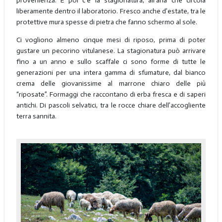
provenienza. E poi c’è la stagionatura, all’aria che circola
liberamente dentro il laboratorio. Fresco anche d’estate, tra le
protettive mura spesse di pietra che fanno schermo al sole.
Ci vogliono almeno cinque mesi di riposo, prima di poter
gustare un pecorino vitulanese. La stagionatura può arrivare
fino a un anno e sullo scaffale ci sono forme di tutte le
generazioni per una intera gamma di sfumature, dal bianco
crema delle giovanissime al marrone chiaro delle più
“riposate”. Formaggi che raccontano di erba fresca e di saperi
antichi. Di pascoli selvatici, tra le rocce chiare dell’accogliente
terra sannita.