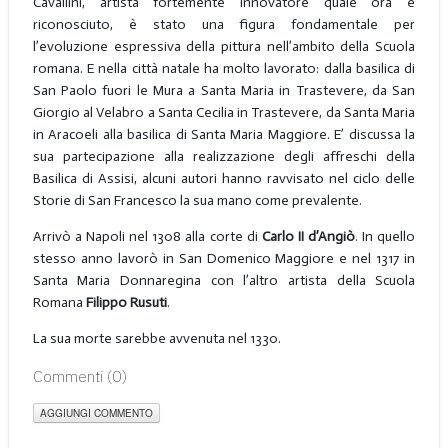
Cavallini, artista fortemente innovatore quale ora è
riconosciuto, è stato una figura fondamentale per
l’evoluzione espressiva della pittura nell’ambito della Scuola
romana. E nella città natale ha molto lavorato: dalla basilica di
San Paolo fuori le Mura a Santa Maria in Trastevere, da San
Giorgio al Velabro a Santa Cecilia in Trastevere, da Santa Maria
in Aracoeli alla basilica di Santa Maria Maggiore. E’ discussa la
sua partecipazione alla realizzazione degli affreschi della
Basilica di Assisi, alcuni autori hanno ravvisato nel ciclo delle
Storie di San Francesco la sua mano come prevalente.
Arrivò a Napoli nel 1308 alla corte di
Carlo II d’Angiò
. In quello
stesso anno lavorò in San Domenico Maggiore e nel 1317 in
Santa Maria Donnaregina con l’altro artista della Scuola
Romana
Filippo Rusuti
.
La sua morte sarebbe avvenuta nel 1330.
Commenti (
0
)
AGGIUNGI COMMENTO