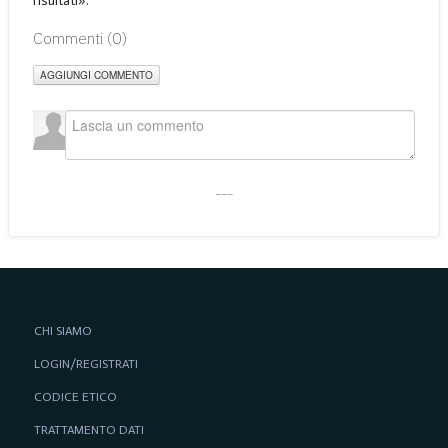
risultati».
Commenti (
0
)
AGGIUNGI COMMENTO
___
CHI SIAMO
LOGIN/REGISTRATI
CODICE ETICO
TRATTAMENTO DATI