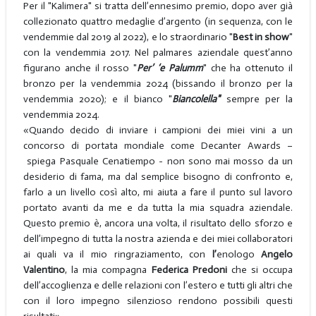
Per il "Kalimera" si tratta dell’ennesimo premio, dopo aver già
collezionato quattro medaglie d’argento (in sequenza, con le
vendemmie dal 2019 al 2022), e lo straordinario "
Best in show
"
con la vendemmia 2017. Nel palmares aziendale quest’anno
figurano anche il rosso "
P
er’ ‘e Palumm
" che ha ottenuto il
bronzo per la vendemmia 2024 (bissando il bronzo per la
vendemmia 2020); e il bianco "
Biancolella"
sempre per la
vendemmia 2024.
«Quando decido di inviare i campioni dei miei vini a un
concorso di portata mondiale come Decanter Awards –
spiega Pasquale Cenatiempo - non sono mai mosso da un
desiderio di fama, ma dal semplice bisogno di confronto e,
farlo a un livello così alto, mi aiuta a fare il punto sul lavoro
portato avanti da me e da tutta la mia squadra aziendale.
Questo premio è, ancora una volta, il risultato dello sforzo e
dell’impegno di tutta la nostra azienda e dei miei collaboratori
ai quali va il mio ringraziamento, con
l’
enologo
Angelo
Valentino
, la mia compagna
Federica Predoni
che si occupa
dell’accoglienza e delle relazioni con l’estero e tutti gli altri che
con il loro impegno silenzioso rendono possibili questi