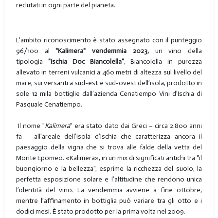
reclutati in ogni parte del pianeta.
L’ambito riconoscimento è stato assegnato con il punteggio
96/100 al
"Kalimera" vendemmia 2023,
un vino della
tipologia
"Ischia Doc Biancolella"
, Biancolella in purezza
allevato in terreni vulcanici a 460 metri di altezza sul livello del
mare, sui versanti a sud-est e sud-ovest dell’isola, prodotto in
sole 12 mila bottiglie dall’azienda Cenatiempo Vini d’Ischia di
Pasquale Cenatiempo.
Il nome "
Kalimera
" era stato dato dai Greci – circa 2.800 anni
fa – all’areale dell’isola d’Ischia che caratterizza ancora il
paesaggio della vigna che si trova alle falde della vetta del
Monte Epomeo. «Kalimera», in un mix di significati antichi tra "il
buongiorno e la bellezza", esprime la ricchezza del suolo, la
perfetta esposizione solare e l’altitudine che rendono unica
l’identità del vino. La vendemmia avviene a fine ottobre,
mentre l’affinamento in bottiglia può variare tra gli otto e i
dodici mesi. È stato
prodotto per la prima volta nel 2009.