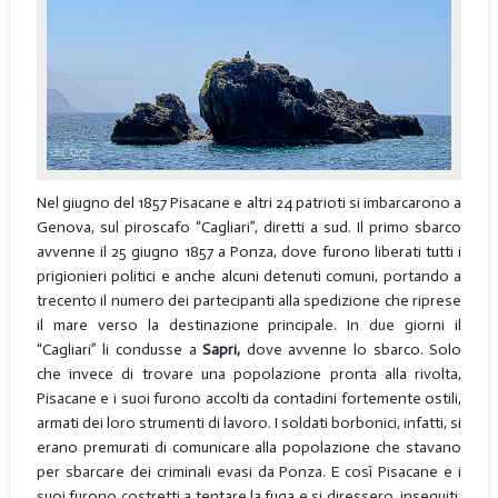
Nel giugno del 1857 Pisacane e altri 24 patrioti si imbarcarono a
Genova, sul piroscafo “Cagliari”, diretti a sud. Il primo sbarco
avvenne il 25 giugno 1857 a Ponza, dove furono liberati tutti i
prigionieri politici e anche alcuni detenuti comuni, portando a
trecento il numero dei partecipanti alla spedizione che riprese
il mare verso la destinazione principale. In due giorni il
“Cagliari” li condusse a
Sapri,
dove avvenne lo sbarco. Solo
che invece di trovare una popolazione pronta alla rivolta,
Pisacane e i suoi furono accolti da contadini fortemente ostili,
armati dei loro strumenti di lavoro. I soldati borbonici, infatti, si
erano premurati di comunicare alla popolazione che stavano
per sbarcare dei criminali evasi da Ponza. E così Pisacane e i
suoi furono costretti a tentare la fuga e si diressero, inseguiti,