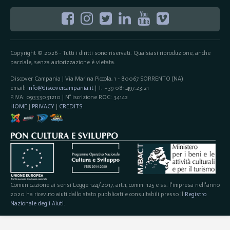
Copyright © 2026 - Tutti i diritti sono riservati. Qualsiasi riproduzione, anche
parziale, senza autorizzazione è vietata.
Discover Campania | Via Marina Piccola, 1 - 80067 SORRENTO (NA)
email:
info@discovercampania.it
| T. +39 081.497.23.21
P.IVA: 09333031210 | N° iscrizione ROC: 34142
HOME
|
PRIVACY
|
CREDITS
Comunicazione ai sensi Legge 124/2017, art.1, commi 125 e ss. l'impresa nell'anno
2020 ha ricevuto aiuti dallo stato pubblicati e consultabili presso il
Registro
Nazionale degli Aiuti
.