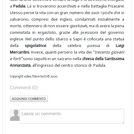
a
Padula.
Là si trovarono accerchiati e nella battaglia Pisacane
stesso perse la vita con un gran numero dei suoi. I pochi che si
salvarono, compresi due inglesi, condannati inizialmente a
morte, ottennero di non essere giustiziati, ma di avere la pena
commutata in ergastolo, grazie alle pressioni del governo
inglese. Nel punto dello sbarco a Sapri è collocata una statua
della
spigolatrice
della celebre poesia di
Luigi
Mercantini.
Invece, quanti persero la vita dei “
trecento giovani
e forti”
sono sepolti in un sacrario nella
chiesa della Santissima
Annunziata
, all'ingresso del centro storico di Padula.
Copyright video, foto e testi © 2020
Commenti (
0
)
AGGIUNGI COMMENTO
___